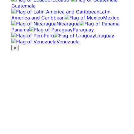
Guatemala
Latin
America and Caribbean
Mexico
Nicaragua
Panama
Paraguay
Peru
Uruguay
Venezuela
×