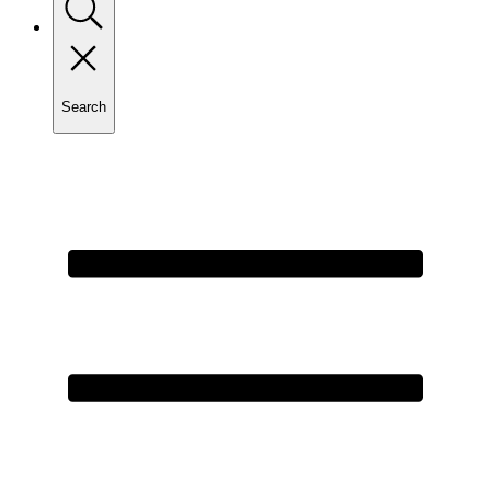
Search
Toggle
search
Primary
Menu