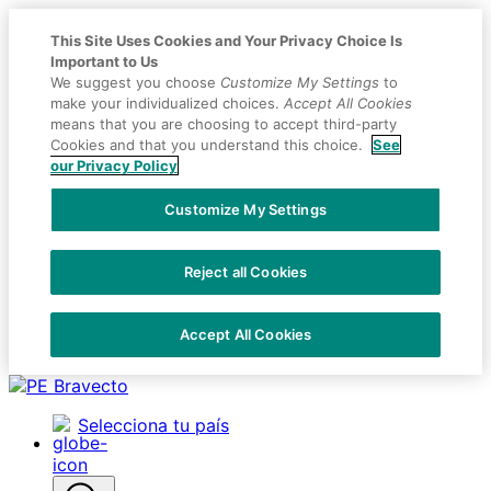
This Site Uses Cookies and Your Privacy Choice Is
Important to Us
We suggest you choose
Customize My Settings
to
make your individualized choices.
Accept All Cookies
means that you are choosing to accept third-party
Cookies and that you understand this choice.
See
our Privacy Policy
Customize My Settings
Reject all Cookies
Accept All Cookies
Placeholder
Skip
Skip
Anchor
to
to
Selecciona tu país
Content
Footer