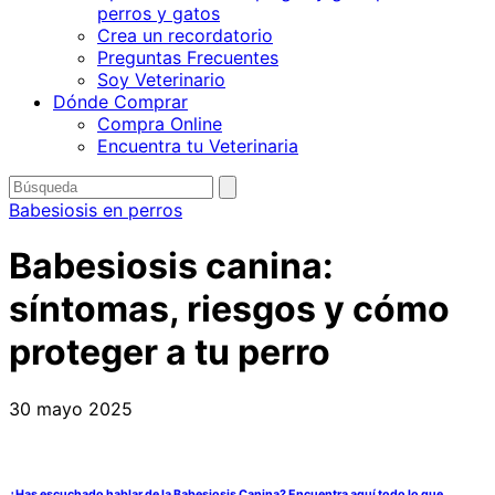
perros y gatos
Crea un recordatorio
Preguntas Frecuentes
Soy Veterinario
Dónde Comprar
Compra Online
Encuentra tu Veterinaria
Buscar
enviar
búsqueda
por
Babesiosis en perros
Babesiosis canina:
síntomas, riesgos y cómo
proteger a tu perro
30 mayo 2025
¿Has escuchado hablar de la Babesiosis Canina? Encuentra aquí todo lo que