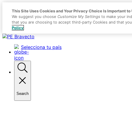
This Site Uses Cookies and Your Privacy Choice Is Important to
We suggest you choose
Customize My Settings
to make your ind
that you are choosing to accept third-party Cookies and that yo
Policy
Placeholder
Skip
Skip
Anchor
to
to
Selecciona tu país
Content
Footer
Search
Toggle
search
Primary
Menu