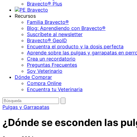
Bravecto® Plus
Recursos
Familia Bravecto®
Blog: Aprendiendo con Bravecto®
Suscríbete al newsletter
Bravecto® GeoID
Encuentra el producto y la dosis perfecta
Aprende sobre las pulgas y garrapatas en perr
Crea un recordatorio
Preguntas Frecuentes
Soy Veterinario
Dónde Comprar
Compra Online
Encuentra tu Veterinaria
Buscar
enviar
búsqueda
por
Pulgas y Garrapatas
¿Dónde se esconden las pul