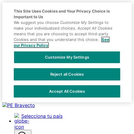
This Site Uses Cookies and Your Privacy Choice Is
Important to Us
We suggest you choose
Customize My Settings
to
make your individualized choices.
Accept All Cookies
means that you are choosing to accept third-party
Cookies and that you understand this choice.
See
our Privacy Policy
Customize My Settings
Reject all Cookies
Accept All Cookies
Placeholder
Skip
Skip
Anchor
to
to
Selecciona tu país
Content
Footer