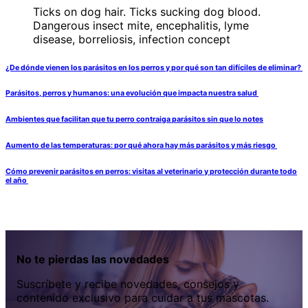
Ticks on dog hair. Ticks sucking dog blood.
Dangerous insect mite, encephalitis, lyme
disease, borreliosis, infection concept
¿De dónde vienen los parásitos en los perros y por qué son tan difíciles de eliminar?
Parásitos, perros y humanos: una evolución que impacta nuestra salud
Ambientes que facilitan que tu perro contraiga parásitos sin que lo notes
Aumento de las temperaturas: por qué ahora hay más parásitos y más riesgo
Cómo prevenir parásitos en perros: visitas al veterinario y protección durante todo
el año
No te pierdas las novedades
Suscríbete y recibe novedades, consejos y
contenido exclusivo para cuidar a tus mascotas.