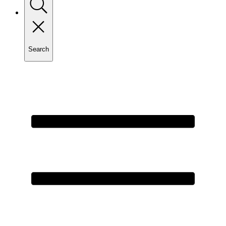
Search
Toggle
search
Primary
Menu