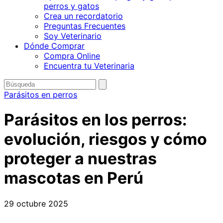
perros y gatos
Crea un recordatorio
Preguntas Frecuentes
Soy Veterinario
Dónde Comprar
Compra Online
Encuentra tu Veterinaria
Buscar
enviar
búsqueda
por
Parásitos en perros
Parásitos en los perros:
evolución, riesgos y cómo
proteger a nuestras
mascotas en Perú
29 octubre 2025