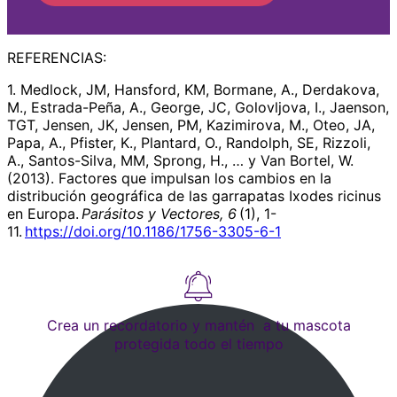
REFERENCIAS:
1. Medlock, JM, Hansford, KM, Bormane, A., Derdakova,
M., Estrada-Peña, A., George, JC, Golovljova, I., Jaenson,
TGT, Jensen, JK, Jensen, PM, Kazimirova, M., Oteo, JA,
Papa, A., Pfister, K., Plantard, O., Randolph, SE, Rizzoli,
A., Santos-Silva, MM, Sprong, H., … y Van Bortel, W.
(2013). Factores que impulsan los cambios en la
distribución geográfica de las garrapatas Ixodes ricinus
en Europa.
Parásitos y Vectores, 6
(1), 1-
11.
https://doi.org/10.1186/1756-3305-6-1
Crea un recordatorio y mantén a tu mascota
protegida todo el tiempo