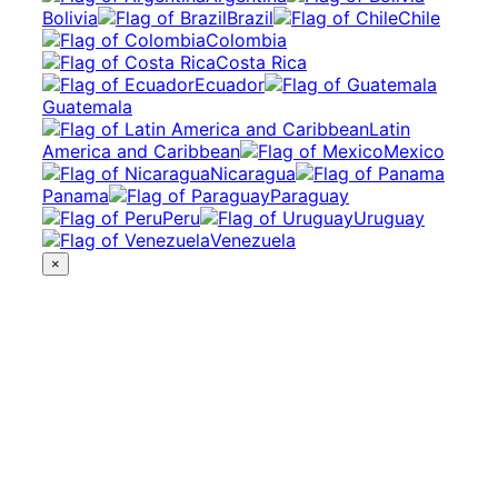
Bolivia
Brazil
Chile
Colombia
Costa Rica
Ecuador
Guatemala
Latin
America and Caribbean
Mexico
Nicaragua
Panama
Paraguay
Peru
Uruguay
Venezuela
×